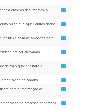
ordância entre os documentos, a
C
duto ou de quaisquer outros dados
C
 incluir colheita de amostras para
C
estrição em ser cultivadas
C
pedeiro) o qual originará o
C
 organização de codons...
C
ificam para a informação de
C
a preparação do processo de tomada
C