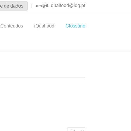
e de dados
qualfood@idq.pt
|
em@il:
Conteúdos
iQualfood
Glossário