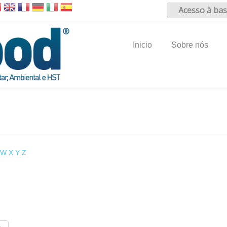
Acesso à bas
Inicio
Sobre nós
W
X
Y
Z