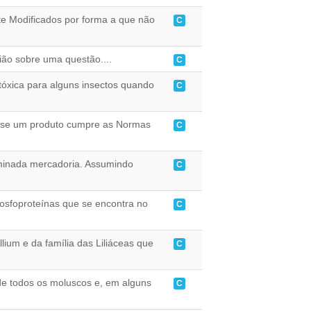
te Modificados por forma a que não
C
ião sobre uma questão....
C
,tóxica para alguns insectos quando
C
a se um produto cumpre as Normas
C
minada mercadoria. Assumindo
C
osfoproteínas que se encontra no
C
lium e da família das Liliáceas que
C
de todos os moluscos e, em alguns
C