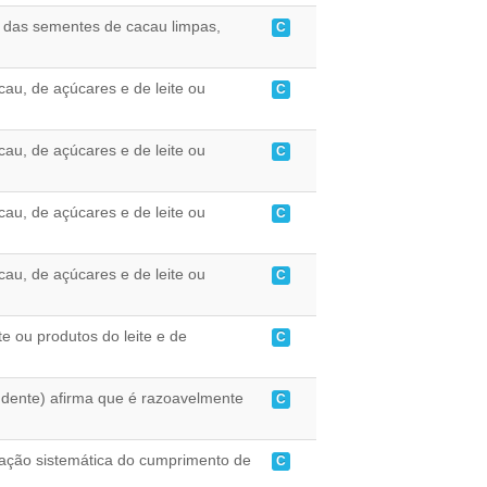
ó das sementes de cacau limpas,
C
cau, de açúcares e de leite ou
C
cau, de açúcares e de leite ou
C
cau, de açúcares e de leite ou
C
cau, de açúcares e de leite ou
C
te ou produtos do leite e de
C
ndente) afirma que é razoavelmente
C
cação sistemática do cumprimento de
C