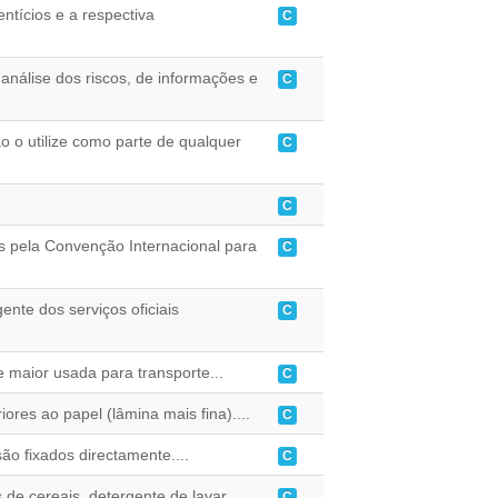
ntícios e a respectiva
C
 análise dos riscos, de informações e
C
 o utilize como parte de qualquer
C
C
s pela Convenção Internacional para
C
nte dos serviços oficiais
C
maior usada para transporte...
C
es ao papel (lâmina mais fina)....
C
ão fixados directamente....
C
de cereais, detergente de lavar
C