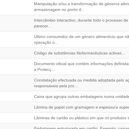
Manipulação e/ou a transformação de géneros alime
armazenagem no ponto d...
Intercâmbio interactivo, durante todo o processo de
parecer...
Último consumidor de um género alimentício que não
operação o...
Código de substâncias fitofarmacêuticas activas....
Documento oficial que contém informações definida
a Protecç...
Constatação efectuada ou medida adoptada pelo age
responsáveis pela pro...
Caixa que agrupa outras embalagens numa unidade 
Lâmina de papel com gramagem e espessura superior
Lâminas de cartão ou plástico em que os produtos s
Embalagem estruturada em cartão. Exemplo: caixas 