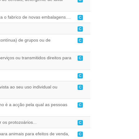
ra o fabrico de novas embalagens....
C
C
contínua) de grupos ou de
C
rviços ou transmitidos direitos para
C
C
ista ao seu uso individual ou
C
mo é a acção pela qual as pessoas
C
 os protozoários...
C
ara animais para efeitos de venda,
C