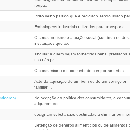
roupa....
Vidro velho partido que é reciclado sendo usado pa
Embalagens industriais utilizadas para transporte...
O consumerismo é a acção social (contínua ou des
instituições que ex...
singular a quem sejam fornecidos bens, prestados se
uso não pr...
O consumismo é o conjunto de comportamentos ...
Acto de aquisição de um bem ou de um serviço em v
familiar....
midores)
Na acepção da política dos consumidores, o consu
adquirem e/o...
designam substâncias destinadas a eliminar ou inibir
Detenção de géneros alimentícios ou de alimentos p