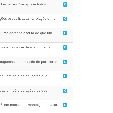
0 espécies. São quase todos
C
es especificadas, a relação entre
C
 uma garantia escrita de que um
C
istema de certificação, que dá
C
rtuguesas e a emissão de pareceres
C
acau em pó e de açúcares que
C
acau em pó e de açúcares que
C
%, em massa, de manteiga de cacau
C