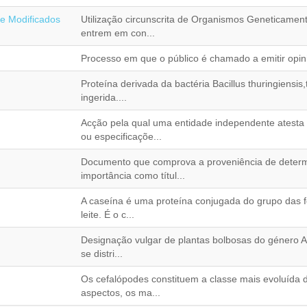
e Modificados
Utilização circunscrita de Organismos Geneticamen
entrem em con...
Processo em que o público é chamado a emitir opin
Proteína derivada da bactéria Bacillus thuringiensis
ingerida....
Acção pela qual uma entidade independente atest
ou especificaçõe...
Documento que comprova a proveniência de deter
importância como títul...
A caseína é uma proteína conjugada do grupo das f
leite. É o c...
Designação vulgar de plantas bolbosas do género Al
se distri...
Os cefalópodes constituem a classe mais evoluída 
aspectos, os ma...