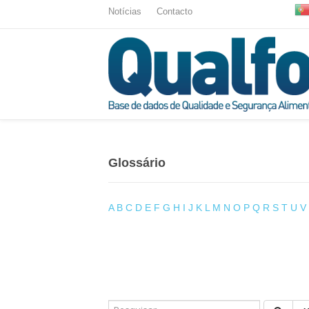
Notícias
Contacto
Glossário
A
B
C
D
E
F
G
H
I
J
K
L
M
N
O
P
Q
R
S
T
U
V