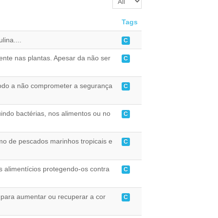
Tags
ina....
C
ente nas plantas. Apesar da não ser
C
modo a não comprometer a segurança
C
uindo bactérias, nos alimentos ou no
C
o de pescados marinhos tropicais e
C
s alimentícios protegendo-os contra
C
s para aumentar ou recuperar a cor
C