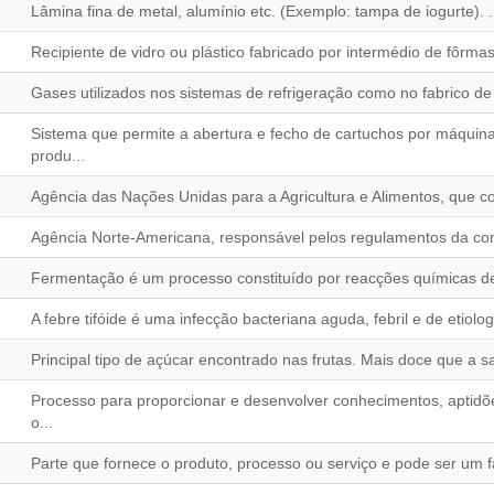
Lâmina fina de metal, alumínio etc. (Exemplo: tampa de iogurte). .
Recipiente de vidro ou plástico fabricado por intermédio de fôrmas 
Gases utilizados nos sistemas de refrigeração como no fabrico de m
Sistema que permite a abertura e fecho de cartuchos por máquina
produ...
Agência das Nações Unidas para a Agricultura e Alimentos, que com
Agência Norte-Americana, responsável pelos regulamentos da come
Fermentação é um processo constituído por reacções químicas de
A febre tifóide é uma infecção bacteriana aguda, febril e de etiolo
Principal tipo de açúcar encontrado nas frutas. Mais doce que a s
Processo para proporcionar e desenvolver conhecimentos, aptidõ
o...
Parte que fornece o produto, processo ou serviço e pode ser um fab