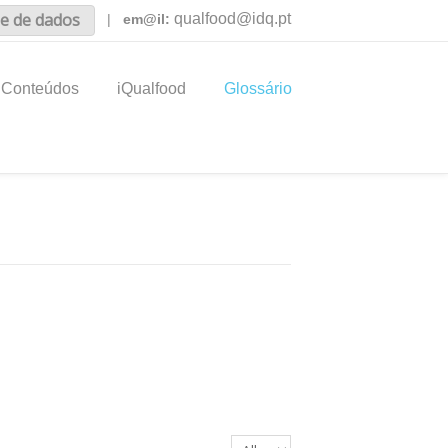
e de dados
qualfood@idq.pt
|
em@il:
Conteúdos
iQualfood
Glossário