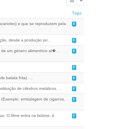
Tags
cariotes) e que se reproduzem pela
F
ção, desde a produção pri...
F
 de um género alimentício at�...
F
F
batata frita). ...
F
tuição de cilindros metálicos, ...
F
m (Exemplo: embalagem de cigarros,
F
. O filme entra na bobine, é
F