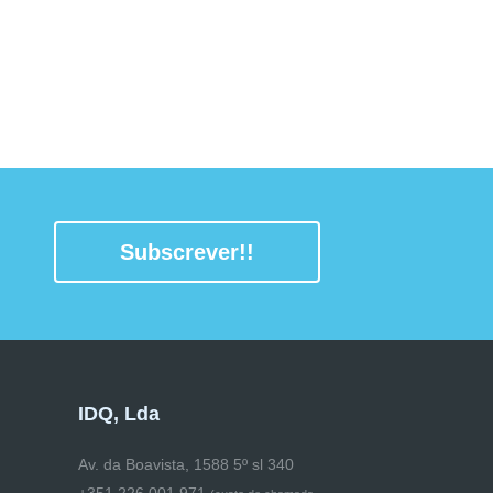
Subscrever!!
IDQ, Lda
Av. da Boavista, 1588 5º sl 340