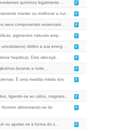
levedantes químicos legalmente ...
F
ectamente manter ou melhorar a nut...
F
 os seus componentes essenciais ...
F
ólicas, pigmentos naturais amp...
F
 unicelulares) obtêm a sua energ...
F
ose hepática). Esta alteraçã...
F
cémia durante a noite....
F
roteínas. É uma medida média dos
F
vo, ligando-se ao cálcio, magnési...
F
 do Homem alimentando-se do
F
r ou ajustar-se à forma do s...
F