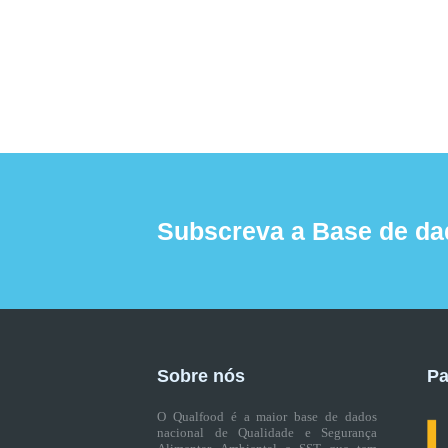
Subscreva a Base de da
Sobre nós
Pa
O Qualfood é a maior base de dados
nacional de Qualidade e Segurança