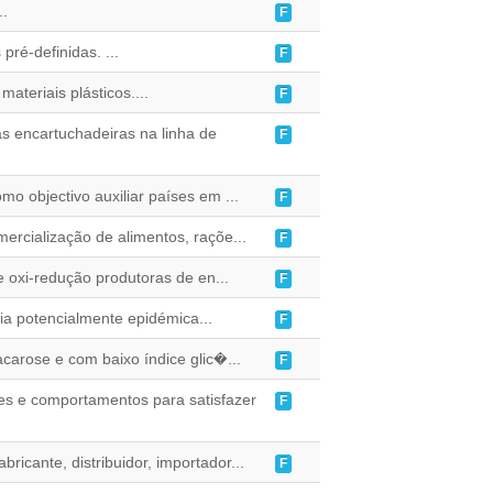
..
F
pré-definidas. ...
F
ateriais plásticos....
F
s encartuchadeiras na linha de
F
o objectivo auxiliar países em ...
F
rcialização de alimentos, raçõe...
F
 oxi-redução produtoras de en...
F
gia potencialmente epidémica...
F
acarose e com baixo índice glic�...
F
es e comportamentos para satisfazer
F
ricante, distribuidor, importador...
F