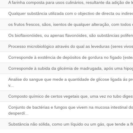
A farinha composta para usos culinários, resultante da adição de 
Qualquer substância utilizada com o objectivo de directa ou indir
os frutos frescos, sãos, isentos de qualquer alteração, com todos
Os bioflavonóides, ou apenas flavonóides, são substâncias polifen
Processo microbiológico através do qual as leveduras (seres vivos
Corresponde à exstência de depósitos de gordura no fígado (esteat
Corresponde à subida da glicémia de madrugada, após uma hipogli
Analise do sangue que mede a quantidade de glicose ligada ás p
v...
Composto químico de certos vegetais que, uma vez no tubo digesti
Conjunto de bactérias e fungos que vivem na mucosa intestinal
desperdí...
Substância não sólida, como um líquido ou um gás, que tende a flui