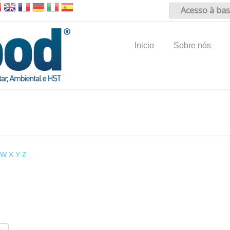
Acesso à bas
Inicio
Sobre nós
W
X
Y
Z