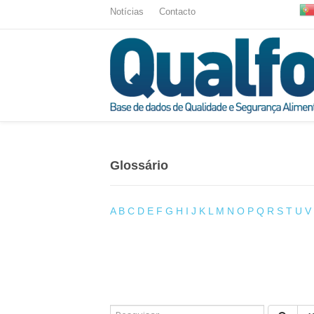
Notícias
Contacto
Glossário
A
B
C
D
E
F
G
H
I
J
K
L
M
N
O
P
Q
R
S
T
U
V