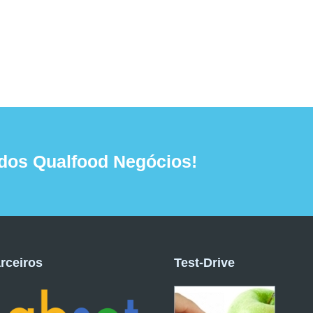
dos Qualfood Negócios!
rceiros
Test-Drive