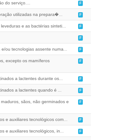
o do serviço....
F
ração utilizadas na prepara�...
F
veduras e as bactérias sinteti...
F
F
s e/ou tecnologias assente numa...
F
os, excepto os mamíferos
F
inados a lactentes durante os...
F
inados a lactentes quando é ...
F
, maduros, sãos, não germinados e
F
os e auxiliares tecnológicos com...
F
s e auxiliares tecnológicos, in...
F