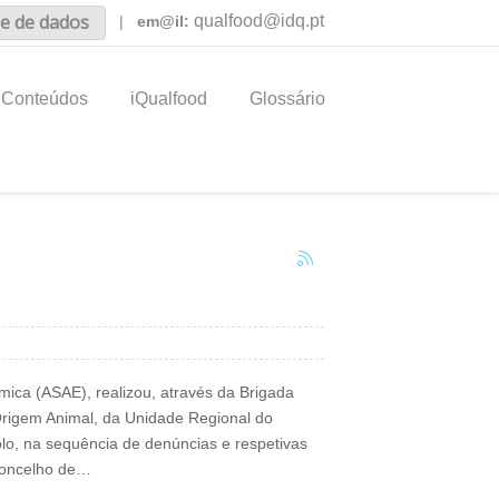
e de dados
qualfood@idq.pt
|
em@il:
Conteúdos
iQualfood
Glossário
ica (ASAE), realizou, através da Brigada
Origem Animal, da Unidade Regional do
olo, na sequência de denúncias e respetivas
 concelho de…