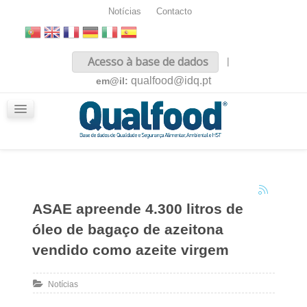
Notícias
Contacto
Inicio
Acesso à base de dados
|
Sobre nós
qualfood@idq.pt
em@il:
Conteúdos
iQualfood
Glossário
ASAE apreende 4.300 litros de
óleo de bagaço de azeitona
vendido como azeite virgem
Notícias