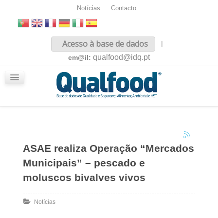
Notícias
Contacto
Inicio
Acesso à base de dados
|
Sobre nós
qualfood@idq.pt
em@il:
Conteúdos
iQualfood
Glossário
ASAE realiza Operação “Mercados
Municipais” – pescado e
moluscos bivalves vivos
Notícias