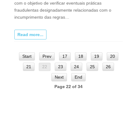
com o objetivo de verificar eventuais práticas
fraudulentas designadamente relacionadas com o
incumprimento das regras…
Read more...
Start
Prev
17
18
19
20
21
22
23
24
25
26
Next
End
Page 22 of 34