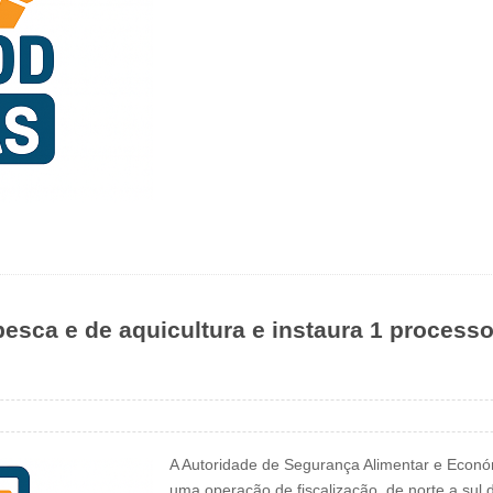
pesca e de aquicultura e instaura 1 process
A Autoridade de Segurança Alimentar e Econó
uma operação de fiscalização, de norte a sul d