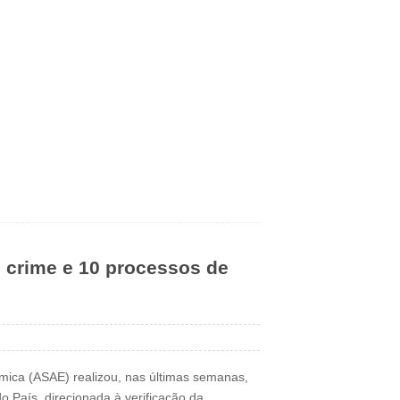
o crime e 10 processos de
mica (ASAE) realizou, nas últimas semanas,
o País, direcionada à verificação da