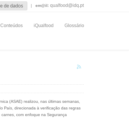
e de dados
qualfood@idq.pt
|
em@il:
Conteúdos
iQualfood
Glossário
mica (ASAE) realizou, nas últimas semanas,
o País, direcionada à verificação das regras
de carnes, com enfoque na Segurança