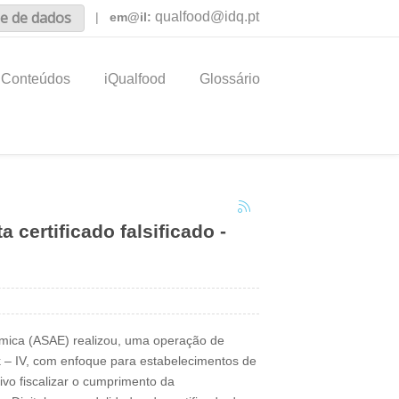
e de dados
qualfood@idq.pt
|
em@il:
Conteúdos
iQualfood
Glossário
 certificado falsificado -
mica (ASAE) realizou, uma operação de
 – IV, com enfoque para estabelecimentos de
ivo fiscalizar o cumprimento da