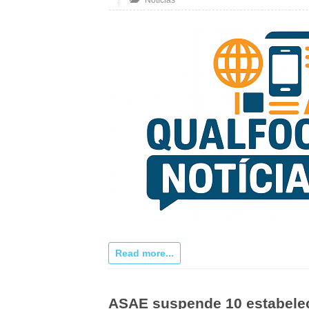
Notícias
Read more...
ASAE suspende 10 estabeleci