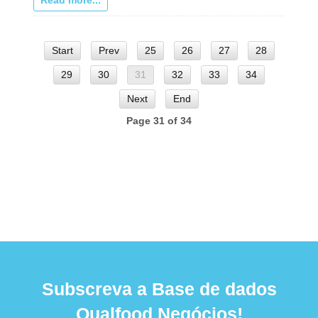
Start
Prev
25
26
27
28
29
30
31
32
33
34
Next
End
Page 31 of 34
Subscreva a Base de dados
Qualfood Negócios!