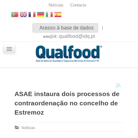
Notícias
Contacto
Inicio
Acesso à base de dados
|
Sobre nós
qualfood@idq.pt
em@il:
Conteúdos
iQualfood
Glossário
ASAE instaura dois processos de
contraordenação no concelho de
Estremoz
Notícias