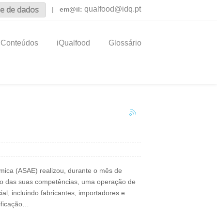
e de dados
qualfood@idq.pt
|
em@il:
Conteúdos
iQualfood
Glossário
mica (ASAE) realizou, durante o mês de
ito das suas competências, uma operação de
ial, incluindo fabricantes, importadores e
rificação…