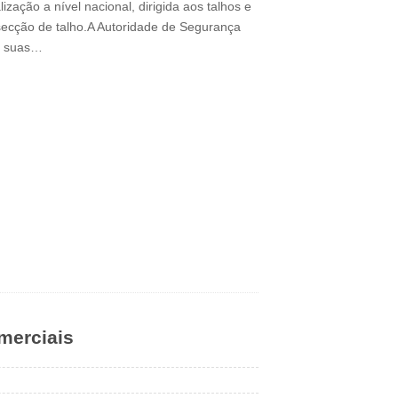
zação a nível nacional, dirigida aos talhos e
secção de talho.A Autoridade de Segurança
s suas…
merciais