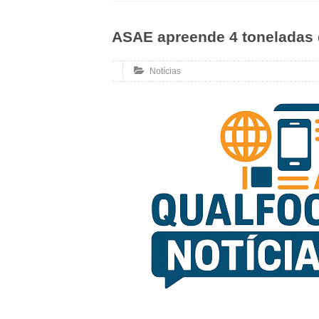
ASAE apreende 4 toneladas 
Notícias