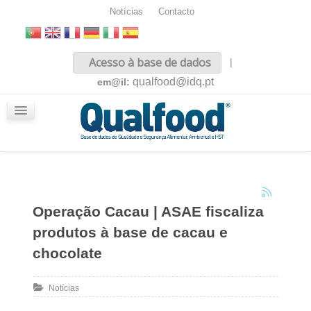
Notícias
Contacto
Inicio
Acesso à base de dados
|
Sobre nós
qualfood@idq.pt
em@il:
Conteúdos
iQualfood
Glossário
Operação Cacau | ASAE fiscaliza
produtos à base de cacau e
chocolate
Notícias