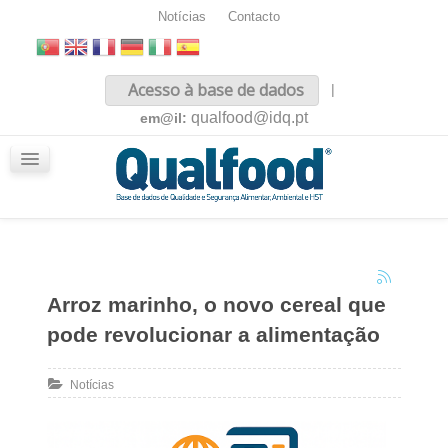
Notícias
Contacto
Inicio
Acesso à base de dados
|
Sobre nós
qualfood@idq.pt
em@il:
Conteúdos
iQualfood
Glossário
Arroz marinho, o novo cereal que
pode revolucionar a alimentação
Notícias