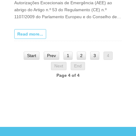
Autorizações Excecionais de Emergência (AEE) ao
abrigo do Artigo n.º 53 do Regulamento (CE) n.º
1107/2009 do Parlamento Europeu e do Conselho de…
Read more...
Start
Prev
1
2
3
4
Next
End
Page 4 of 4