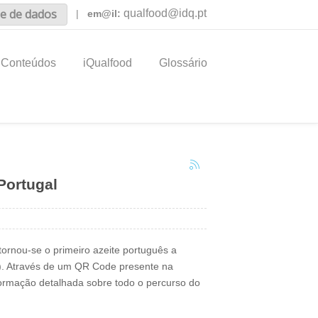
e de dados
qualfood@idq.pt
|
em@il:
Conteúdos
iQualfood
Glossário
Portugal
 tornou-se o primeiro azeite português a
P). Através de um QR Code presente na
ormação detalhada sobre todo o percurso do