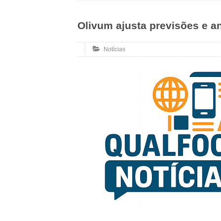
Olivum ajusta previsões e a
Notícias