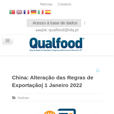
Notícias
Contacto
Inicio
Acesso à base de dados
|
Sobre nós
qualfood@idq.pt
em@il:
Conteúdos
iQualfood
Glossário
China: Alteração das Regras de
Exportação| 1 Janeiro 2022
Notícias