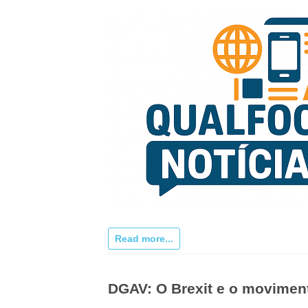
Read more...
DGAV: O Brexit e o moviment