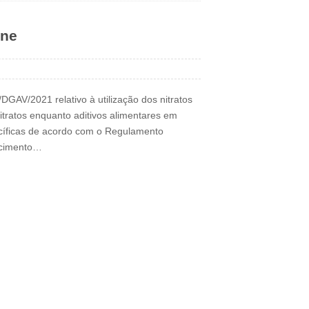
rne
DGAV/2021 relativo à utilização dos nitratos
itratos enquanto aditivos alimentares em
cíficas de acordo com o Regulamento
ecimento…