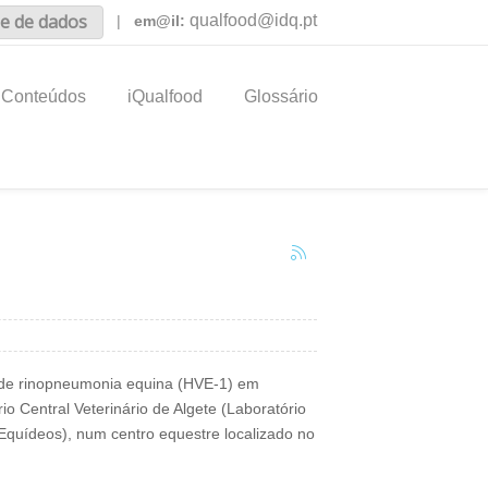
e de dados
qualfood@idq.pt
|
em@il:
Conteúdos
iQualfood
Glossário
co de rinopneumonia equina (HVE-1) em
o Central Veterinário de Algete (Laboratório
Equídeos), num centro equestre localizado no