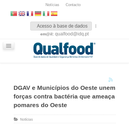
Notícias
Contacto
Inicio
Acesso à base de dados
|
Sobre nós
qualfood@idq.pt
em@il:
Conteúdos
iQualfood
Glossário
DGAV e Municípios do Oeste unem
forças contra bactéria que ameaça
pomares do Oeste
Notícias