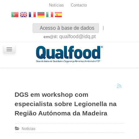
Notícias
Contacto
Inicio
Acesso à base de dados
|
Sobre nós
qualfood@idq.pt
em@il:
Conteúdos
iQualfood
Glossário
DGS em workshop com
especialista sobre Legionella na
Região Autónoma da Madeira
Notícias