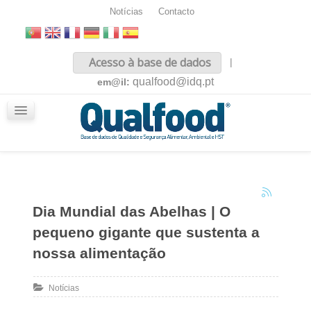
Notícias
Contacto
Inicio
Acesso à base de dados
|
Sobre nós
qualfood@idq.pt
em@il:
Conteúdos
iQualfood
Glossário
Dia Mundial das Abelhas | O
pequeno gigante que sustenta a
nossa alimentação
Notícias