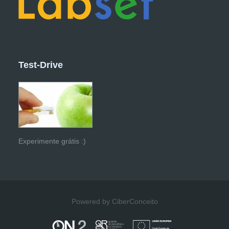
Test-Drive
Experimente grátis :)
Powered by CiberConceito