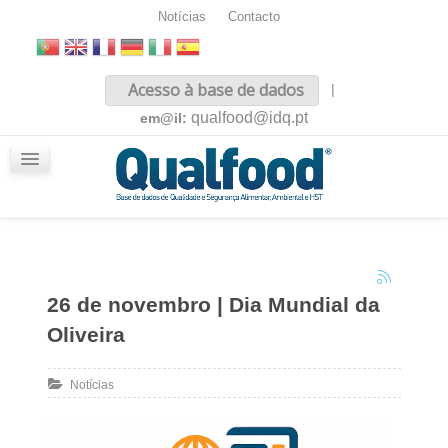
Notícias
Contacto
Inicio
Acesso à base de dados
|
Sobre nós
qualfood@idq.pt
em@il:
Conteúdos
iQualfood
Glossário
26 de novembro | Dia Mundial da
Oliveira
Notícias