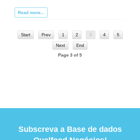
Read more...
Start
Prev
1
2
3
4
5
Next
End
Page 3 of 5
Subscreva a Base de dados
Qualfood Negócios!