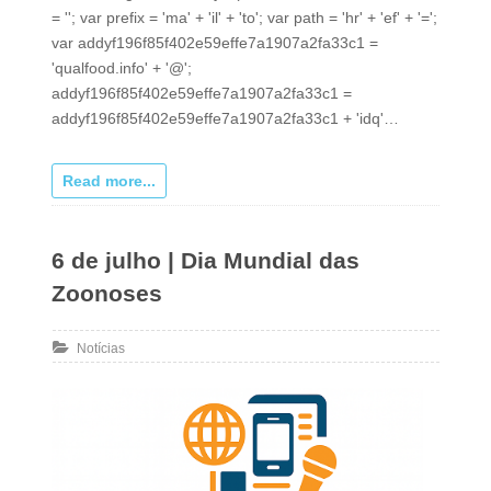
= ''; var prefix = 'ma' + 'il' + 'to'; var path = 'hr' + 'ef' + '=';
var addyf196f85f402e59effe7a1907a2fa33c1 =
'qualfood.info' + '@';
addyf196f85f402e59effe7a1907a2fa33c1 =
addyf196f85f402e59effe7a1907a2fa33c1 + 'idq'…
Read more...
6 de julho | Dia Mundial das
Zoonoses
Notícias