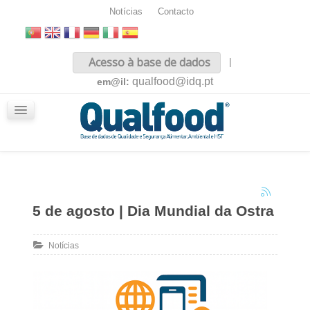
Notícias
Contacto
Inicio
Acesso à base de dados
|
Sobre nós
qualfood@idq.pt
em@il:
Conteúdos
iQualfood
Glossário
5 de agosto | Dia Mundial da Ostra
Notícias