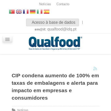
Notícias
Contacto
Inicio
Acesso à base de dados
|
Sobre nós
qualfood@idq.pt
em@il:
Conteúdos
iQualfood
Glossário
CIP condena aumento de 100% em
taxas de embalagens e alerta para
impacto em empresas e
consumidores
Notícias