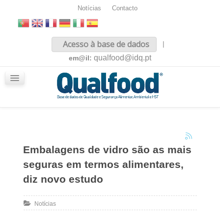
Notícias
Contacto
Inicio
Acesso à base de dados
|
Sobre nós
qualfood@idq.pt
em@il:
Conteúdos
iQualfood
Glossário
Embalagens de vidro são as mais
seguras em termos alimentares,
diz novo estudo
Notícias