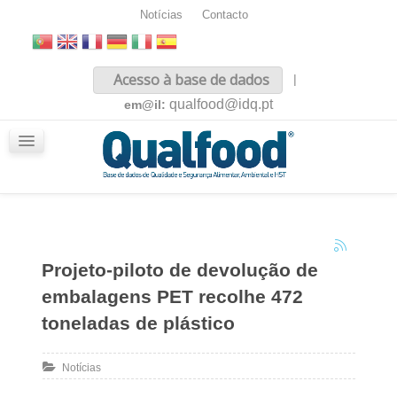
Notícias
Contacto
Inicio
Acesso à base de dados
|
Sobre nós
qualfood@idq.pt
em@il:
Conteúdos
iQualfood
Glossário
Projeto-piloto de devolução de
embalagens PET recolhe 472
toneladas de plástico
Notícias