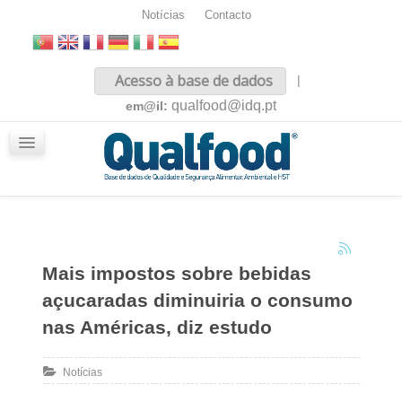
Notícias
Contacto
Inicio
Acesso à base de dados
|
Sobre nós
qualfood@idq.pt
em@il:
Conteúdos
iQualfood
Glossário
Mais impostos sobre bebidas
açucaradas diminuiria o consumo
nas Américas, diz estudo
Notícias