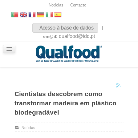
Notícias
Contacto
Inicio
Acesso à base de dados
|
Sobre nós
qualfood@idq.pt
em@il:
Conteúdos
iQualfood
Glossário
Cientistas descobrem como
transformar madeira em plástico
biodegradável
Notícias