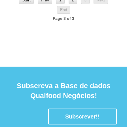
Start
Prev
1
2
3
Next
End
Page 3 of 3
Subscreva a Base de dados
Qualfood Negócios!
Subscrever!!