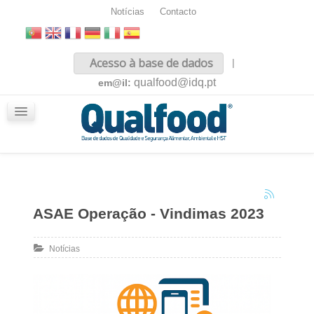
Notícias
Contacto
Inicio
Acesso à base de dados
|
Sobre nós
qualfood@idq.pt
em@il:
Conteúdos
iQualfood
Glossário
ASAE Operação - Vindimas 2023
Notícias