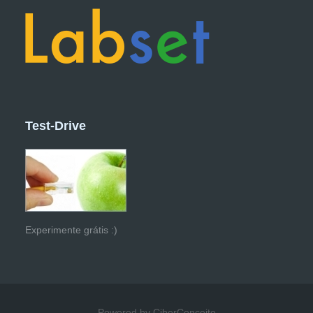
Test-Drive
Experimente grátis :)
Powered by CiberConceito