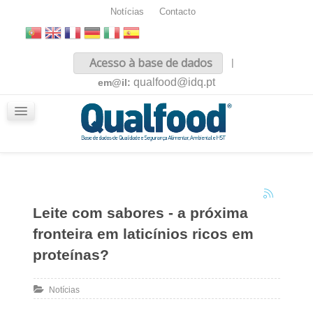
Notícias
Contacto
Inicio
Acesso à base de dados
|
Sobre nós
qualfood@idq.pt
em@il:
Conteúdos
iQualfood
Glossário
Leite com sabores - a próxima
fronteira em laticínios ricos em
proteínas?
Notícias