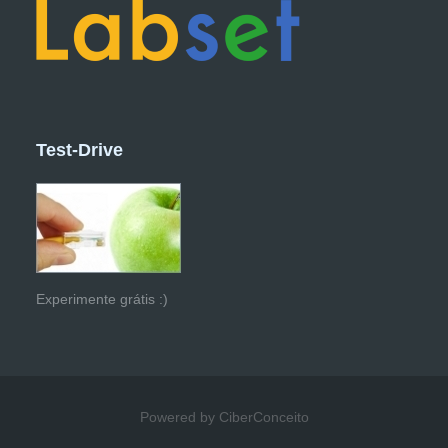
Test-Drive
Experimente grátis :)
Powered by CiberConceito