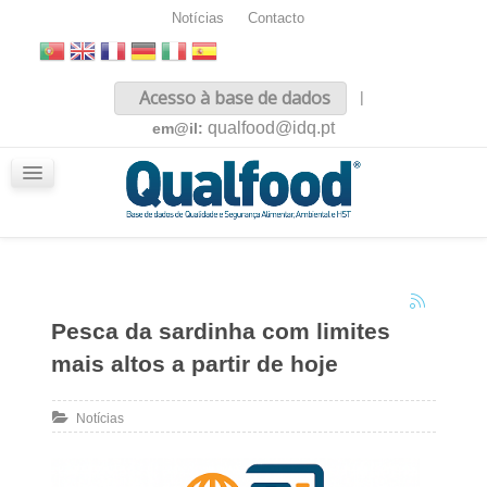
Notícias
Contacto
Inicio
Acesso à base de dados
|
Sobre nós
qualfood@idq.pt
em@il:
Conteúdos
iQualfood
Glossário
Pesca da sardinha com limites
mais altos a partir de hoje
Notícias