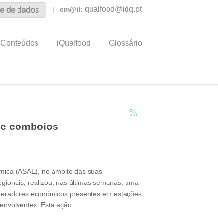
e de dados
qualfood@idq.pt
|
em@il:
Conteúdos
iQualfood
Glossário
 e comboios
mica (ASAE), no âmbito das suas
gionais, realizou, nas últimas semanas, uma
 operadores económicos presentes em estações
 envolventes. Esta ação…