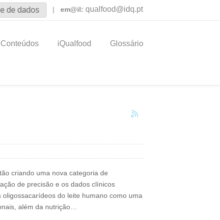
e de dados
qualfood@idq.pt
|
em@il:
Conteúdos
iQualfood
Glossário
tão criando uma nova categoria de
ação de precisão e os dados clínicos
s oligossacarídeos do leite humano como uma
ionais, além da nutrição…