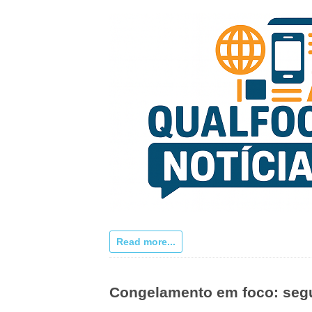
Read more...
Congelamento em foco: segur