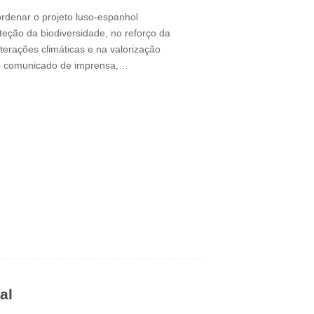
ordenar o projeto luso-espanhol
oteção da biodiversidade, no reforço da
lterações climáticas e na valorização
 o comunicado de imprensa,…
al