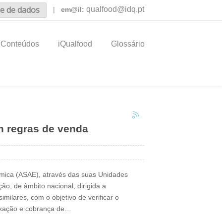
e de dados
qualfood@idq.pt
|
em@il:
Conteúdos
iQualfood
Glossário
m regras de venda
mica (ASAE), através das suas Unidades
ão, de âmbito nacional, dirigida a
milares, com o objetivo de verificar o
fixação e cobrança de…