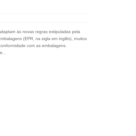
adaptam às novas regras estipuladas pela
mbalagens (EPR, na sigla em inglês), muitos
e conformidade com as embalagens.
bre…