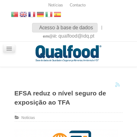
Notícias
Contacto
Inicio
Acesso à base de dados
|
Sobre nós
qualfood@idq.pt
em@il:
Conteúdos
iQualfood
Glossário
EFSA reduz o nível seguro de
exposição ao TFA
Notícias