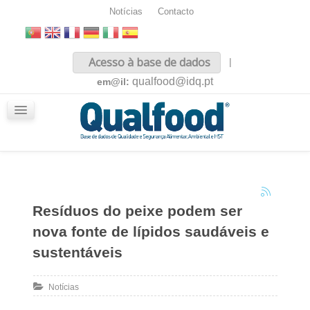
Notícias
Contacto
Inicio
Acesso à base de dados
|
Sobre nós
qualfood@idq.pt
em@il:
Conteúdos
iQualfood
Glossário
Resíduos do peixe podem ser
nova fonte de lípidos saudáveis e
sustentáveis
Notícias