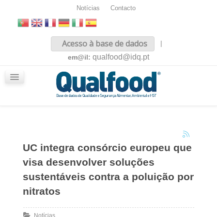
Notícias
Contacto
Inicio
Acesso à base de dados
|
Sobre nós
qualfood@idq.pt
em@il:
Conteúdos
iQualfood
Glossário
UC integra consórcio europeu que
visa desenvolver soluções
sustentáveis contra a poluição por
nitratos
Notícias