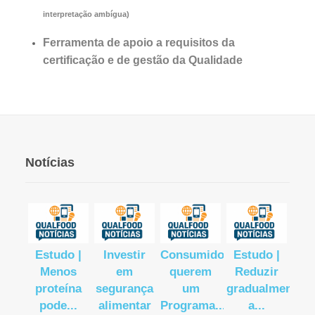
interpretação ambígua)
Ferramenta de apoio a requisitos da
certificação e de gestão da Qualidade
Notícias
 de
Estudo |
Investir
Consumidores
Estudo |
FAO
alidade
Menos
em
querem
Reduzir
pr
ha
proteína
segurança
um
gradualmente
g
o...
pode...
alimentar
Programa...
a...
p