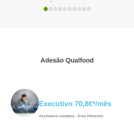
é...
•
•
•
•
•
•
•
•
•
•
Adesão Qualfood
Executivo 70,8€*/mês
Assinatura completa - Área Alimentar