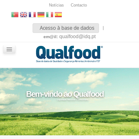
Notícias
Contacto
Inicio
Acesso à base de dados
|
Sobre nós
qualfood@idq.pt
em@il:
Conteúdos
iQualfood
Glossário
Bem-vindo ao Qualfood
Legislação Nacional e Comunitária