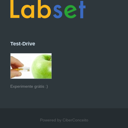
Test-Drive
Experimente grátis :)
Powered by CiberConceito