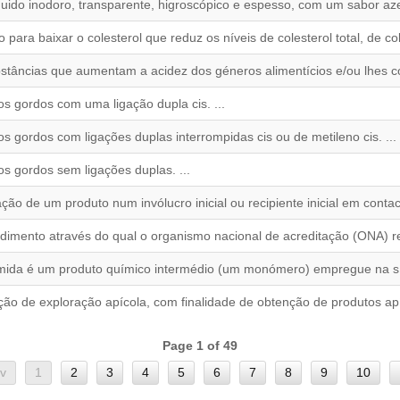
quido inodoro, transparente, higroscópico e espesso, com um sabor a
para baixar o colesterol que reduz os níveis de colesterol total, de col
stâncias que aumentam a acidez dos géneros alimentícios e/ou lhes c
os gordos com uma ligação dupla cis. ...
s gordos com ligações duplas interrompidas cis ou de metileno cis. ...
os gordos sem ligações duplas. ...
ção de um produto num invólucro inicial ou recipiente inicial em contac
dimento através do qual o organismo nacional de acreditação (ONA) re
amida é um produto químico intermédio (um monómero) empregue na sínt
ção de exploração apícola, com finalidade de obtenção de produtos apí
Page 1 of 49
v
1
2
3
4
5
6
7
8
9
10