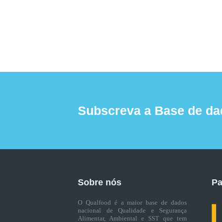
Subscreva a Base de da
Sobre nós
Pa
O Qualfood é a maior base de dados
nacional de Qualidade e Segurança
Alimentar, Ambiental e SST que tem