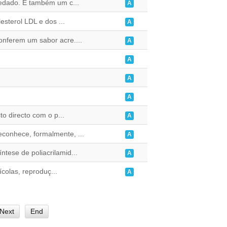
zedado. É também um c...
A
esterol LDL e dos ...
A
onferem um sabor acre....
A
A
A
A
to directo com o p...
A
conhece, formalmente, ...
A
ese de poliacrilamid...
A
colas, reproduç...
A
Next
End