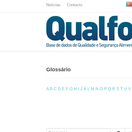
Notícias
Contacto
Glossário
A
B
C
D
E
F
G
H
I
J
K
L
M
N
O
P
Q
R
S
T
U
V