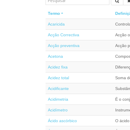
Termo
Definiç
Acaricida
Control
Acção Correctiva
Acção o
Acção preventiva
Acção p
Acetona
Compost
Acidez fixa
Diferenç
Acidez total
Soma do
Acidificante
Substân
Acidimetria
É o con
Acidímetro
Instrum
Ácido ascórbico
O ácido