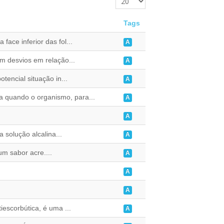
Tags
ace inferior das fol...
A
m desvios em relação...
A
encial situação in...
A
a quando o organismo, para...
A
A
 solução alcalina...
A
m sabor acre....
A
A
A
escorbútica, é uma ...
A