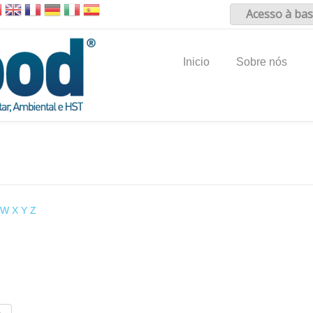
Acesso à bas
Inicio
Sobre nós
W
X
Y
Z