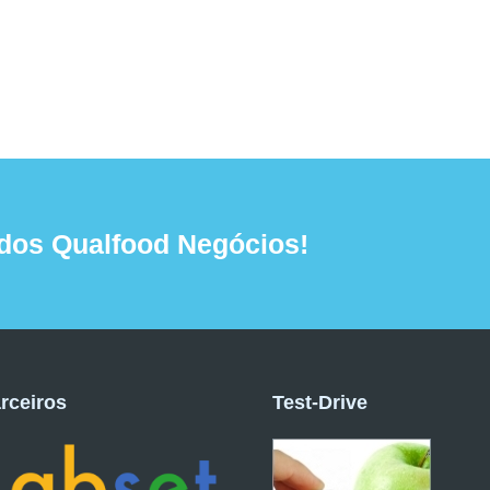
dos Qualfood Negócios!
rceiros
Test-Drive