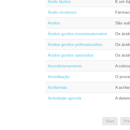
Ácido láctico
É um lí
Ácido nicotínico
Fármaco 
Ácidos
São sub
Ácidos gordos monoinsaturados
Os ácid
Ácidos gordos polinsaturados
Os ácido
Ácidos gordos saturados
Os ácid
Acondicionamento
A coloca
Acreditação
O proce
Acrilamida
A acril
Actividade apícola
A deten
Start
Pre