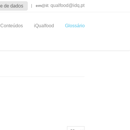
e de dados
qualfood@idq.pt
|
em@il:
Conteúdos
iQualfood
Glossário