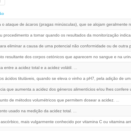
ão
a o ataque de ácaros (pragas minúsculas), que se alojam geralmente na f
u procedimento a tomar quando os resultados da monitorização indica
ara eliminar a causa de uma potencial não conformidade ou de outra pot
o resultante dos corpos cetónicos que aparecem no sangue e na urin
a entre a acidez total e a acidez volátil. ...
s ácidos tituláveis, quando se eleva o vinho a pH7, pela adição de uma
cia que aumenta a acidez dos géneros alimentícios e/ou lhes confere u
junto de métodos volumétricos que permitem dosear a acidez. ...
ento usado na medição da acidez total. ...
 ascórbico, mais vulgarmente conhecido por vitamina C ou vitamina anti