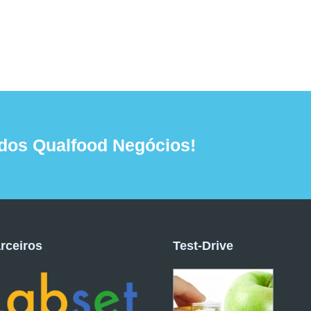
dos Qualfood Negócios!
rceiros
Test-Drive