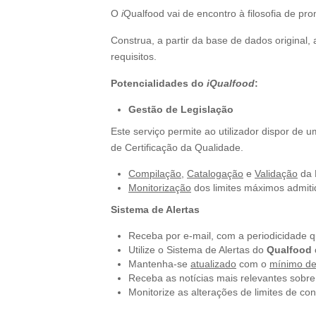
O
i
Qualfood vai de encontro à filosofia de prom
Construa, a partir da base de dados original
requisitos.
Potencialidades do
iQualfood
:
Gestão de Legislação
Este serviço permite ao utilizador dispor 
de Certificação da Qualidade.
Compilação
,
Catalogação
e
Validação
da 
Monitorização
dos limites máximos admiti
Sistema de Alertas
Receba por e-mail, com a periodicidade 
Utilize o Sistema de Alertas do
Qualfood
Mantenha-se
atualizado
com o
mínimo de
Receba as notícias mais relevantes sobre
Monitorize as alterações de limites de cont