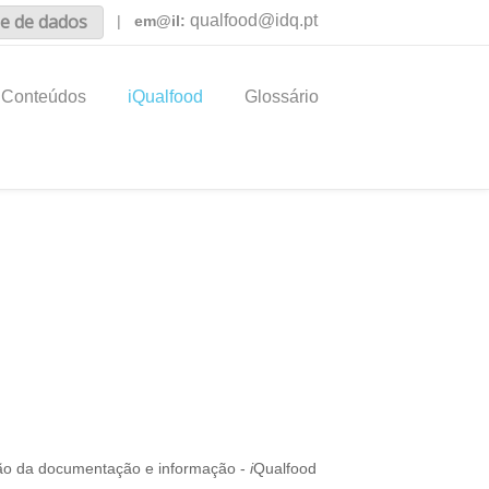
e de dados
qualfood@idq.pt
|
em@il:
Conteúdos
iQualfood
Glossário
estão da documentação e informação -
i
Qualfood