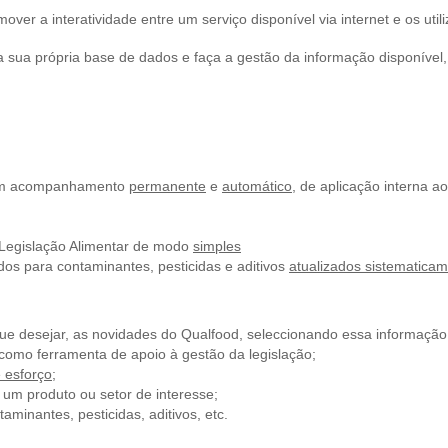
over a interatividade entre um serviço disponível via internet e os util
, a sua própria base de dados e faça a gestão da informação disponív
de um acompanhamento
permanente
e
automático
, de aplicação interna a
Legislação Alimentar de modo
simples
dos para contaminantes, pesticidas e aditivos
atualizados sistematica
que desejar, as novidades do Qualfood, seleccionando essa informaçã
como ferramenta de apoio à gestão da legislação;
 esforço
;
 um produto ou setor de interesse;
aminantes, pesticidas, aditivos, etc.