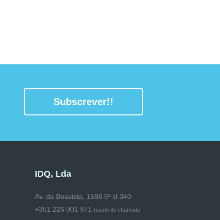
Subscrever!!
IDQ, Lda
Av. da Boavista, 1588 5º sl 340
+351 226 001 971
(
custo de chamada