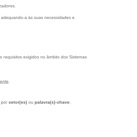
izadores.
el, adequando-a às suas necessidades e
os requisitos exigidos no âmbito dos Sistemas
mente
.
o por
setor(es)
ou
palavra(s)-chave
;