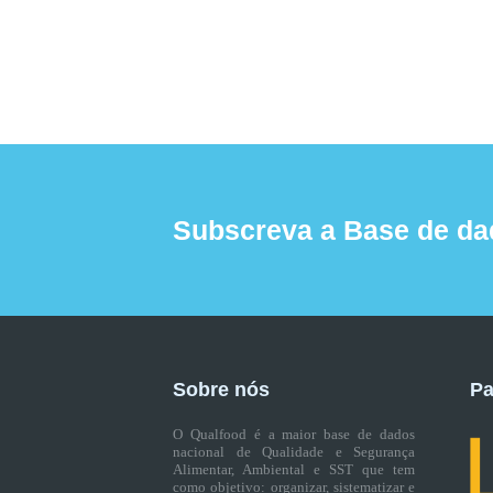
Subscreva a Base de da
Sobre nós
Pa
O Qualfood é a maior base de dados
nacional de Qualidade e Segurança
Alimentar, Ambiental e SST que tem
como objetivo: organizar, sistematizar e