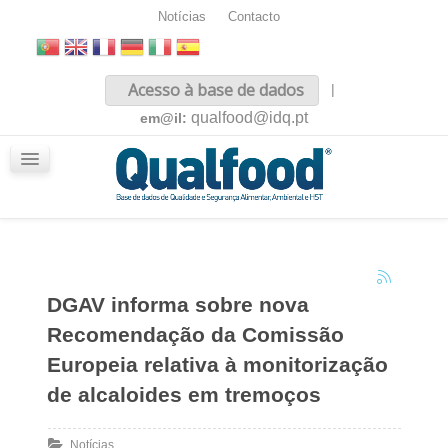
Notícias
Contacto
Inicio
Acesso à base de dados
|
Sobre nós
qualfood@idq.pt
em@il:
Conteúdos
iQualfood
Glossário
DGAV informa sobre nova
Recomendação da Comissão
Europeia relativa à monitorização
de alcaloides em tremoços
Notícias