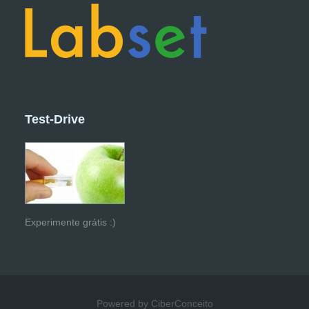
Test-Drive
Experimente grátis :)
Powered by CiberConceito