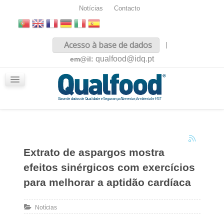
Notícias
Contacto
Inicio
Acesso à base de dados
|
Sobre nós
qualfood@idq.pt
em@il:
Conteúdos
iQualfood
Glossário
Extrato de aspargos mostra
efeitos sinérgicos com exercícios
para melhorar a aptidão cardíaca
Notícias