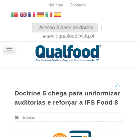
Notícias
Contacto
Inicio
Acesso à base de dados
|
Sobre nós
qualfood@idq.pt
em@il:
Conteúdos
iQualfood
Glossário
Doctrine 5 chega para uniformizar
auditorias e reforçar a IFS Food 8
Notícias