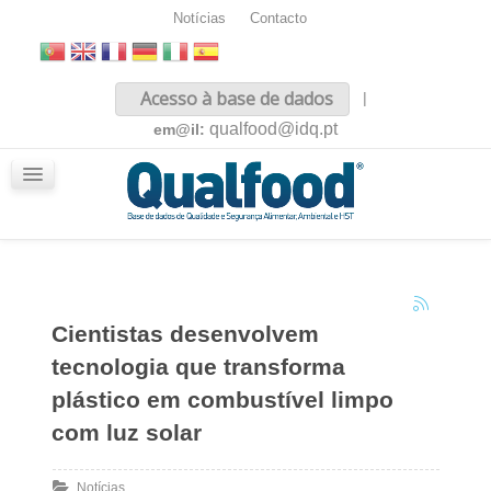
Notícias
Contacto
Inicio
Acesso à base de dados
|
Sobre nós
qualfood@idq.pt
em@il:
Conteúdos
iQualfood
Glossário
Cientistas desenvolvem
tecnologia que transforma
plástico em combustível limpo
com luz solar
Notícias