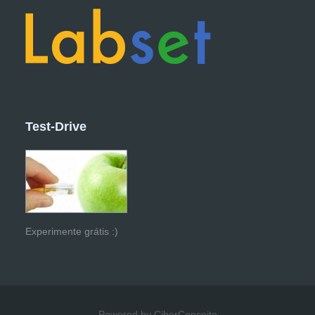
Test-Drive
Experimente grátis :)
Powered by CiberConceito