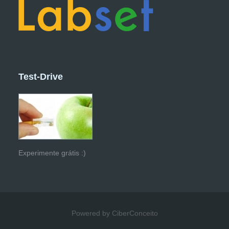
Test-Drive
Experimente grátis :)
Powered by CiberConceito