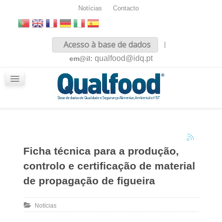
Notícias
Contacto
Inicio
Acesso à base de dados
|
Sobre nós
qualfood@idq.pt
em@il:
Conteúdos
iQualfood
Glossário
Ficha técnica para a produção,
controlo e certificação de material
de propagação de figueira
Notícias