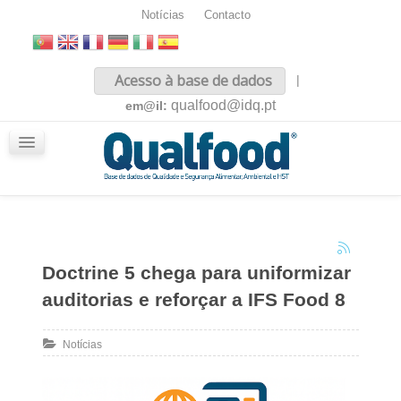
Notícias
Contacto
Inicio
Acesso à base de dados
|
Sobre nós
qualfood@idq.pt
em@il:
Conteúdos
iQualfood
Glossário
Doctrine 5 chega para uniformizar
auditorias e reforçar a IFS Food 8
Notícias