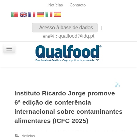
Notícias
Contacto
Inicio
Acesso à base de dados
|
Sobre nós
qualfood@idq.pt
em@il:
Conteúdos
iQualfood
Glossário
Instituto Ricardo Jorge promove
6ª edição de conferência
internacional sobre contaminantes
alimentares (ICFC 2025)
Notícias