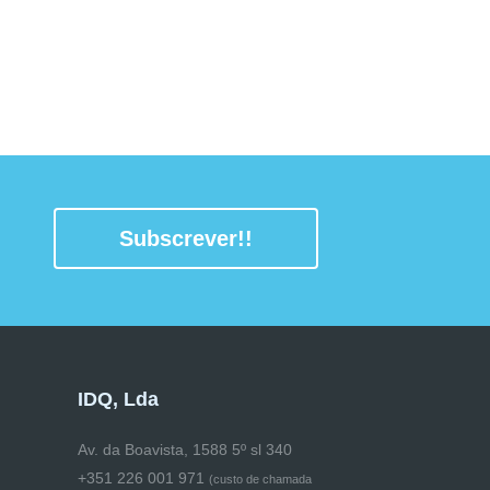
Subscrever!!
IDQ, Lda
Av. da Boavista, 1588 5º sl 340
+351 226 001 971
(
custo de chamada