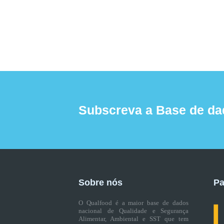
Subscreva a Base de da
Sobre nós
Pa
O Qualfood é a maior base de dados
nacional de Qualidade e Segurança
Alimentar, Ambiental e SST que tem