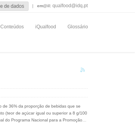
e de dados
qualfood@idq.pt
|
em@il:
Conteúdos
iQualfood
Glossário
ão de 36% da proporção de bebidas que se
 (teor de açúcar igual ou superior a 8 g/100
nual do Programa Nacional para a Promoção…