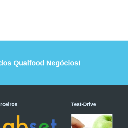
dos Qualfood Negócios!
rceiros
Test-Drive