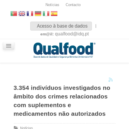
Notícias
Contacto
Inicio
Acesso à base de dados
|
Sobre nós
qualfood@idq.pt
em@il:
Conteúdos
iQualfood
Glossário
3.354 indivíduos investigados no
âmbito dos crimes relacionados
com suplementos e
medicamentos não autorizados
Notícias