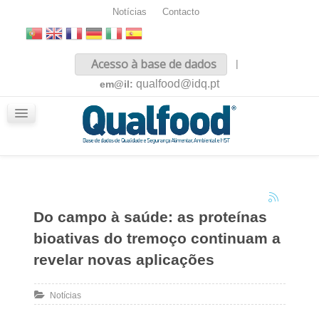
Notícias
Contacto
Inicio
Acesso à base de dados
|
Sobre nós
qualfood@idq.pt
em@il:
Conteúdos
iQualfood
Glossário
Do campo à saúde: as proteínas
bioativas do tremoço continuam a
revelar novas aplicações
Notícias