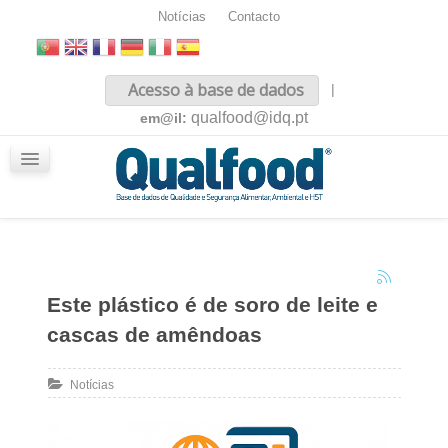
Notícias
Contacto
Inicio
Acesso à base de dados
|
Sobre nós
qualfood@idq.pt
em@il:
Conteúdos
iQualfood
Glossário
Este plástico é de soro de leite e
cascas de amêndoas
Notícias