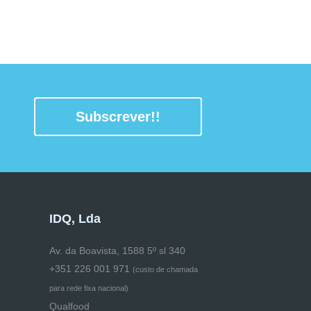
Subscrever!!
IDQ, Lda
Av. da Boavista, 1588 5º sl 340
+351 226 001 971
(
custo de chamada
para rede fixa nacional)
Qualfood