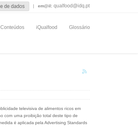
e de dados
qualfood@idq.pt
|
em@il:
Conteúdos
iQualfood
Glossário
licidade televisiva de alimentos ricos em
o com uma proibição total deste tipo de
edida é aplicada pela Advertising Standards