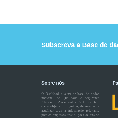
Subscreva a Base de da
Sobre nós
Pa
O Qualfood é a maior base de dados
nacional de Qualidade e Segurança
Alimentar, Ambiental e SST que tem
como objetivo: organizar, sistematizar e
atualizar toda a informação relevante
para as empresas, instituições de ensino