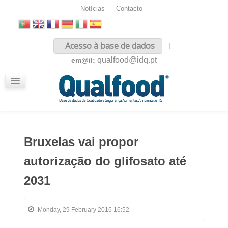
Notícias
Contacto
Inicio
Acesso à base de dados
|
Sobre nós
qualfood@idq.pt
em@il:
Conteúdos
iQualfood
Glossário
Bruxelas vai propor
autorização do glifosato até
2031
Monday, 29 February 2016 16:52