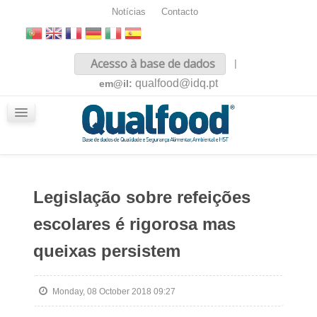
Notícias
Contacto
Inicio
Acesso à base de dados
|
Sobre nós
qualfood@idq.pt
em@il:
Conteúdos
iQualfood
Glossário
Legislação sobre refeições
escolares é rigorosa mas
queixas persistem
Monday, 08 October 2018 09:27